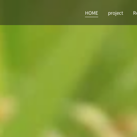
HOME
project
R